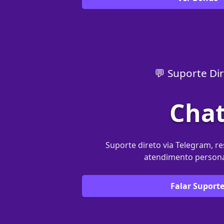
💬 Suporte Di
Cha
Suporte direto via Telegram, r
atendimento persona
Falar Suport