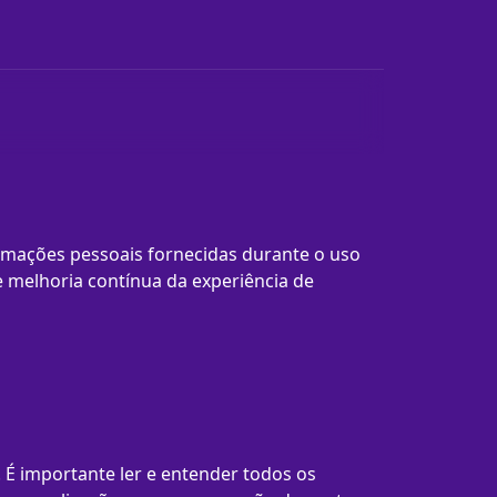
ormações pessoais fornecidas durante o uso
e melhoria contínua da experiência de
 É importante ler e entender todos os