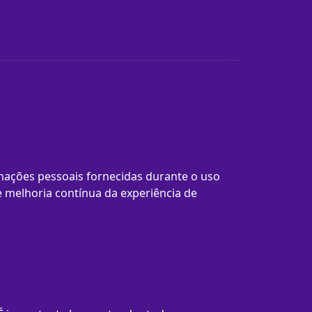
rmações pessoais fornecidas durante o uso
e melhoria contínua da experiência de