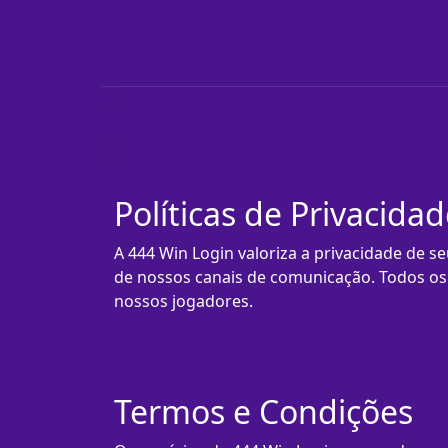
Políticas de Privacida
A 444 Win Login valoriza a privacidade de 
de nossos canais de comunicação. Todos os 
nossos jogadores.
Termos e Condições