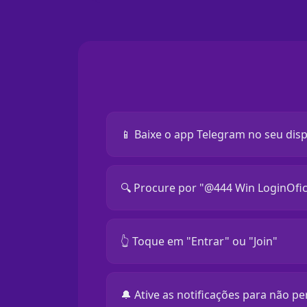
📱 Baixe o app Telegram no seu disp
🔍 Procure por "@444 Win LoginOfic
👆 Toque em "Entrar" ou "Join"
🔔 Ative as notificações para não p