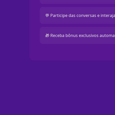
💬 Participe das conversas e interaj
🎁 Receba bônus exclusivos autom