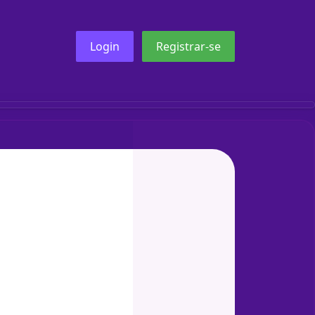
Login
Registrar-se