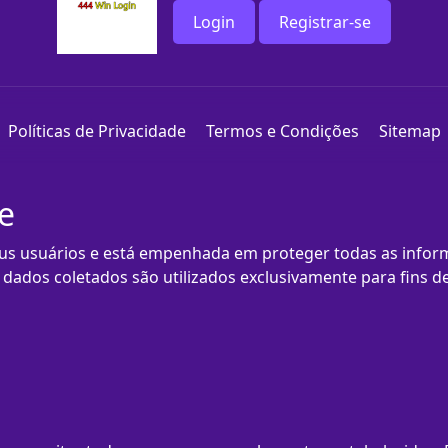
Login
Registrar-se
Políticas de Privacidade
Termos e Condições
Sitemap
de
seus usuários e está empenhada em proteger todas as info
dados coletados são utilizados exclusivamente para fins d