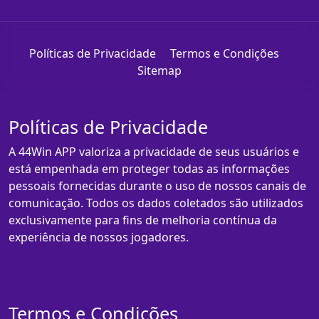
Políticas de Privacidade
Termos e Condições
Sitemap
Políticas de Privacidade
A 44Win APP valoriza a privacidade de seus usuários e
está empenhada em proteger todas as informações
pessoais fornecidas durante o uso de nossos canais de
comunicação. Todos os dados coletados são utilizados
exclusivamente para fins de melhoria contínua da
experiência de nossos jogadores.
Termos e Condições