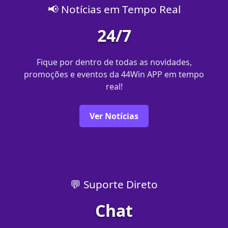
📢 Notícias em Tempo Real
24/7
Fique por dentro de todas as novidades,
promoções e eventos da 44Win APP em tempo
real!
Ver Notícias
💬 Suporte Direto
Chat