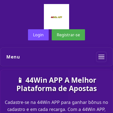
Login
Registrar-se
Menu
📱 44Win APP A Melhor
Plataforma de Apostas
Cadastre-se na 44Win APP para ganhar bônus no
cadastro e em cada recarga. Com a 44Win APP,