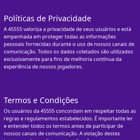
Políticas de Privacidade
A 45555 valoriza a privacidade de seus usuários e está
empenhada em proteger todas as informações
pessoais fornecidas durante o uso de nossos canais de
comunicação. Todos os dados coletados são utilizados
exclusivamente para fins de melhoria contínua da
experiência de nossos jogadores.
Termos e Condições
Os usuários da 45555 concordam em respeitar todas as
regras e regulamentos estabelecidos. É importante ler
e entender todos os termos antes de participar de
nossos canais de comunicação. A violação destes