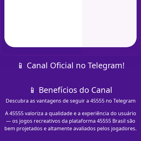
📱 Canal Oficial no Telegram!
📱 Benefícios do Canal
Descubra as vantagens de seguir a 45555 no Telegram
A 45555 valoriza a qualidade e a experiência do usuário
— os jogos recreativos da plataforma 45555 Brasil são
bem projetados e altamente avaliados pelos jogadores.