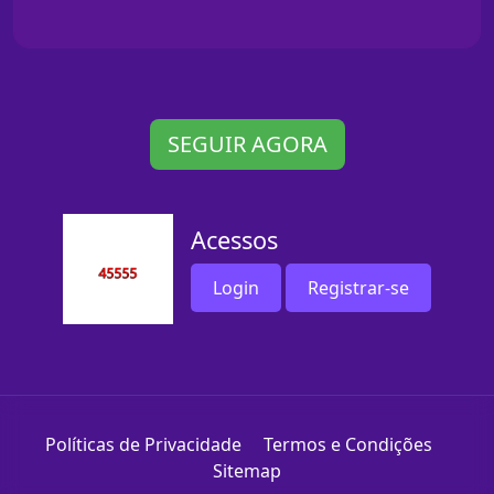
SEGUIR AGORA
Acessos
Login
Registrar-se
Políticas de Privacidade
Termos e Condições
Sitemap