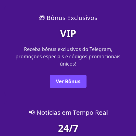
🎁 Bônus Exclusivos
VIP
Receba bônus exclusivos do Telegram,
promoções especiais e códigos promocionais
únicos!
Ver Bônus
📢 Notícias em Tempo Real
24/7