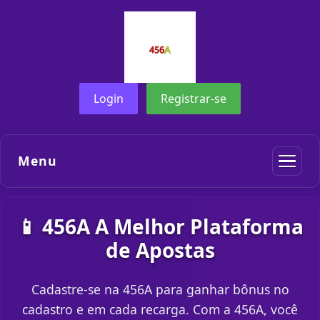
Login
Registrar-se
Menu
📱 456A A Melhor Plataforma
de Apostas
Cadastre-se na 456A para ganhar bônus no
cadastro e em cada recarga. Com a 456A, você