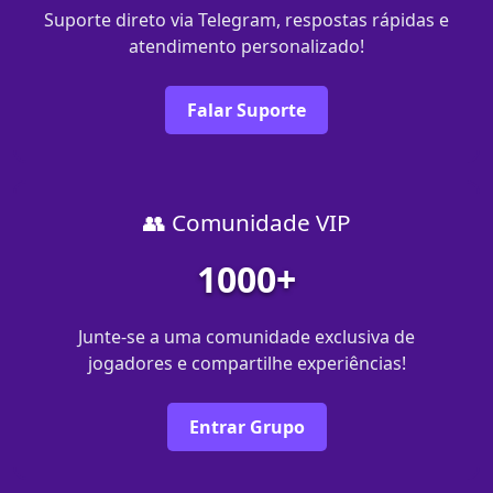
Suporte direto via Telegram, respostas rápidas e
atendimento personalizado!
Falar Suporte
👥 Comunidade VIP
1000+
Junte-se a uma comunidade exclusiva de
jogadores e compartilhe experiências!
Entrar Grupo