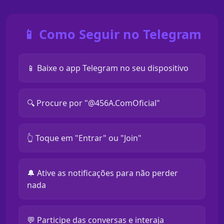
📱 Como Seguir no Telegram
📱 Baixe o app Telegram no seu dispositivo
🔍 Procure por "@456A.ComOficial"
👆 Toque em "Entrar" ou "Join"
🔔 Ative as notificações para não perder
nada
💬 Participe das conversas e interaja