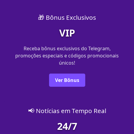
🎁 Bônus Exclusivos
VIP
Receba bônus exclusivos do Telegram,
promoções especiais e códigos promocionais
únicos!
Ver Bônus
📢 Notícias em Tempo Real
24/7