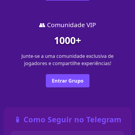
👥 Comunidade VIP
1000+
Junte-se a uma comunidade exclusiva de
jogadores e compartilhe experiências!
Entrar Grupo
📱 Como Seguir no Telegram