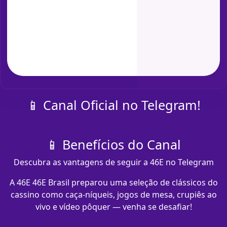
📱 Canal Oficial no Telegram!
📱 Benefícios do Canal
Descubra as vantagens de seguir a 46E no Telegram
A 46E 46E Brasil preparou uma seleção de clássicos do
cassino como caça-níqueis, jogos de mesa, crupiês ao
vivo e vídeo pôquer — venha se desafiar!