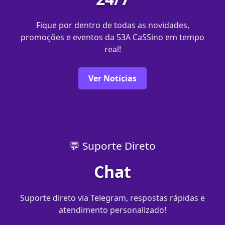
Fique por dentro de todas as novidades,
promoções e eventos da 53A CaSSino em tempo
real!
Ver Notícias
💬 Suporte Direto
Chat
Suporte direto via Telegram, respostas rápidas e
atendimento personalizado!