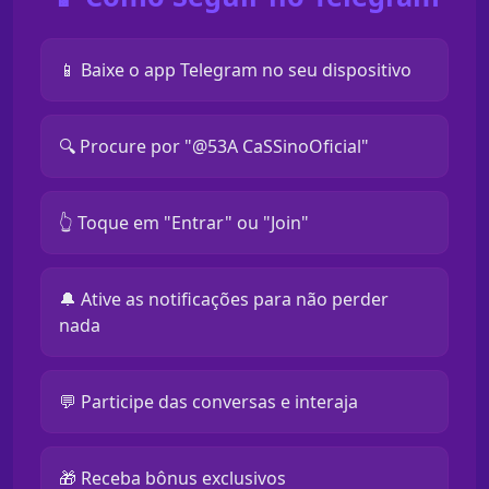
📱 Baixe o app Telegram no seu dispositivo
🔍 Procure por "@53A CaSSinoOficial"
👆 Toque em "Entrar" ou "Join"
🔔 Ative as notificações para não perder
nada
💬 Participe das conversas e interaja
🎁 Receba bônus exclusivos