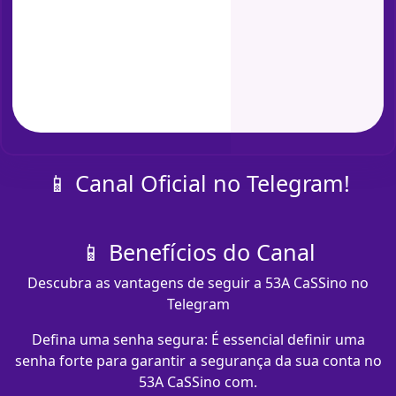
📱 Canal Oficial no Telegram!
📱 Benefícios do Canal
Descubra as vantagens de seguir a 53A CaSSino no
Telegram
Defina uma senha segura: É essencial definir uma
senha forte para garantir a segurança da sua conta no
53A CaSSino com​.