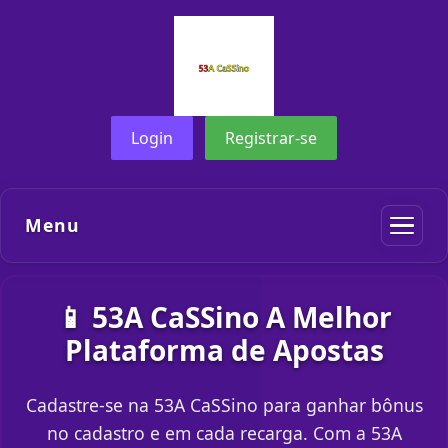
Login
Registrar-se
Menu
📱 53A CaSSino A Melhor
Plataforma de Apostas
Cadastre-se na 53A CaSSino para ganhar bônus
no cadastro e em cada recarga. Com a 53A