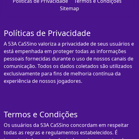
Políticas de Privacidade
Termos e Condições
Sitemap
Políticas de Privacidade
A 53A CaSSino valoriza a privacidade de seus usuários e
está empenhada em proteger todas as informações
pessoais fornecidas durante o uso de nossos canais de
comunicação. Todos os dados coletados são utilizados
exclusivamente para fins de melhoria contínua da
experiência de nossos jogadores.
Termos e Condições
Os usuários da 53A CaSSino concordam em respeitar
todas as regras e regulamentos estabelecidos. É