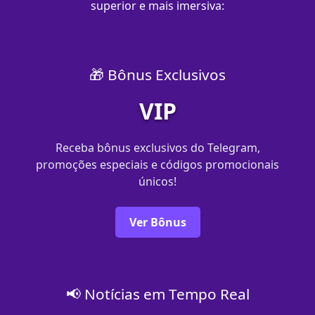
superior e mais imersiva:
🎁 Bônus Exclusivos
VIP
Receba bônus exclusivos do Telegram,
promoções especiais e códigos promocionais
únicos!
Ver Bônus
📢 Notícias em Tempo Real