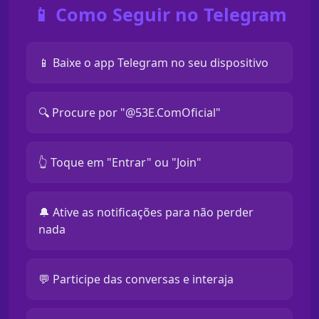
📱 Como Seguir no Telegram
📱 Baixe o app Telegram no seu dispositivo
🔍 Procure por "@53E.ComOficial"
👆 Toque em "Entrar" ou "Join"
🔔 Ative as notificações para não perder
nada
💬 Participe das conversas e interaja