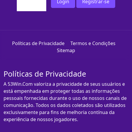
Login
Registrar-se
Políticas de Privacidade
Termos e Condições
Sitemap
Políticas de Privacidade
A 53Win.Com valoriza a privacidade de seus usuários e
está empenhada em proteger todas as informações
pessoais fornecidas durante o uso de nossos canais de
comunicação. Todos os dados coletados são utilizados
exclusivamente para fins de melhoria contínua da
experiência de nossos jogadores.