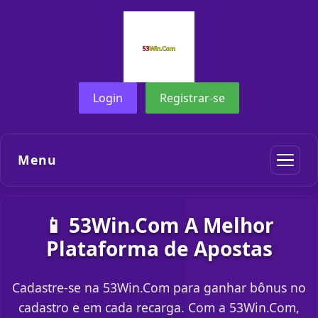
Login
Registrar-se
Menu
📱 53Win.Com A Melhor
Plataforma de Apostas
Cadastre-se na 53Win.Com para ganhar bônus no
cadastro e em cada recarga. Com a 53Win.Com,