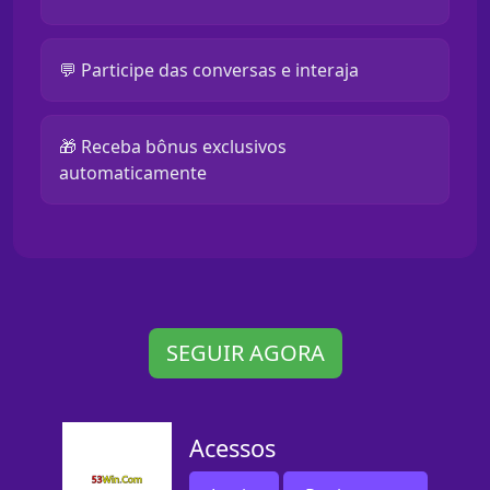
💬 Participe das conversas e interaja
🎁 Receba bônus exclusivos
automaticamente
SEGUIR AGORA
Acessos