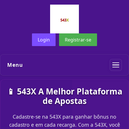
Login
Registrar-se
Menu
📱 543X A Melhor Plataforma
de Apostas
Cadastre-se na 543X para ganhar bônus no
cadastro e em cada recarga. Com a 543X, você