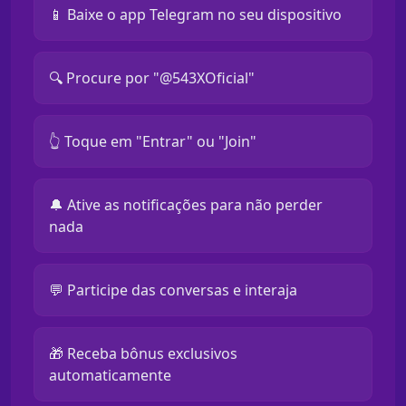
📱 Baixe o app Telegram no seu dispositivo
🔍 Procure por "@543XOficial"
👆 Toque em "Entrar" ou "Join"
🔔 Ative as notificações para não perder
nada
💬 Participe das conversas e interaja
🎁 Receba bônus exclusivos
automaticamente