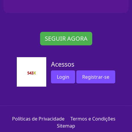
SEGUIR AGORA
Acessos
Login
Registrar-se
Políticas de Privacidade
Termos e Condições
Sitemap