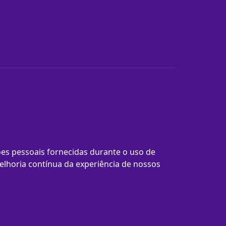
es pessoais fornecidas durante o uso de
elhoria contínua da experiência de nossos