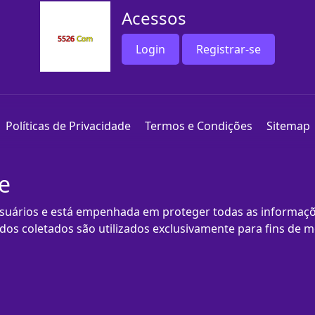
Acessos
Login
Registrar-se
Políticas de Privacidade
Termos e Condições
Sitemap
de
 usuários e está empenhada em proteger todas as informaçõ
os coletados são utilizados exclusivamente para fins de m