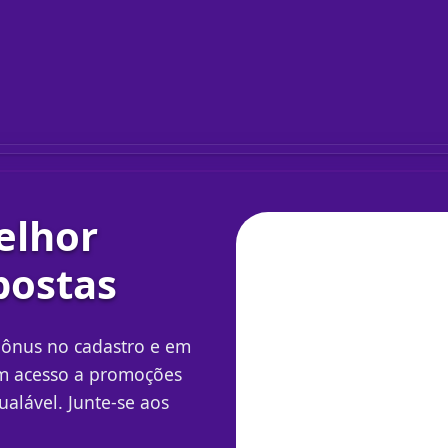
elhor
postas
bônus no cadastro e em
em acesso a promoções
ualável. Junte-se aos