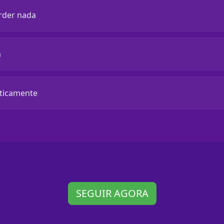
erder nada
a
aticamente
SEGUIR AGORA