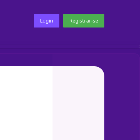
Login
Registrar-se