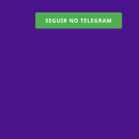
SEGUIR NO TELEGRAM