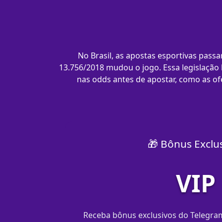
No Brasil, as apostas esportivas pass
13.756/2018 mudou o jogo. Essa legislação
nas odds antes de apostar, como as o
🎁 Bônus Exclu
VIP
Receba bônus exclusivos do Telegra