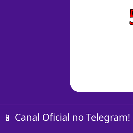
📱 Canal Oficial no Telegram!