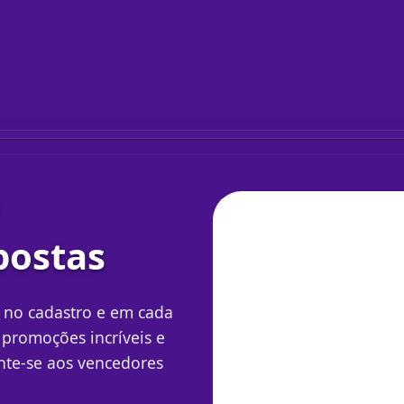
postas
 no cadastro e em cada
 promoções incríveis e
unte-se aos vencedores