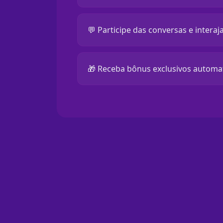
💬 Participe das conversas e interaj
🎁 Receba bônus exclusivos autom