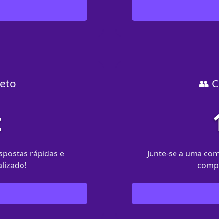
reto
👥 
t
espostas rápidas e
Junte-se a uma com
lizado!
compa
e