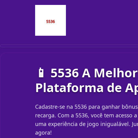
📱 5536 A Melhor
Plataforma de A
Cadastre-se na 5536 para ganhar bônus
recarga. Com a 5536, você tem acesso a
uma experiência de jogo inigualável. J
agora!