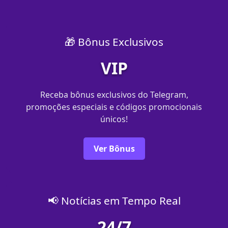
🎁 Bônus Exclusivos
VIP
Receba bônus exclusivos do Telegram,
promoções especiais e códigos promocionais
únicos!
Ver Bônus
📢 Notícias em Tempo Real
24/7