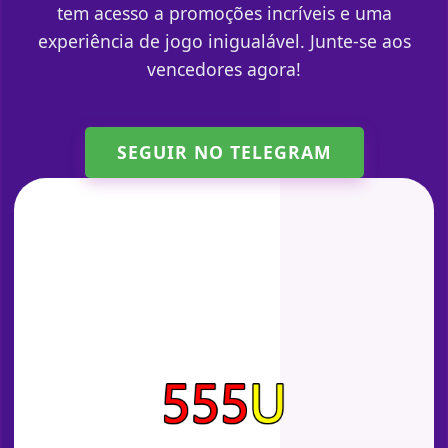
tem acesso a promoções incríveis e uma
experiência de jogo inigualável. Junte-se aos
vencedores agora!
SEGUIR NO TELEGRAM