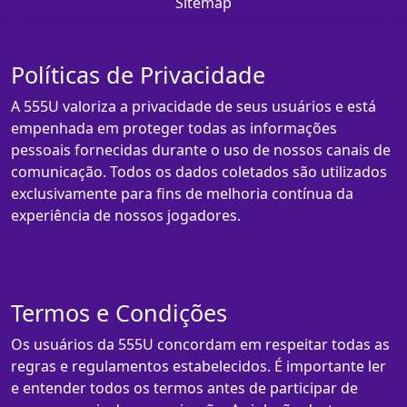
Sitemap
Políticas de Privacidade
A 555U valoriza a privacidade de seus usuários e está
empenhada em proteger todas as informações
pessoais fornecidas durante o uso de nossos canais de
comunicação. Todos os dados coletados são utilizados
exclusivamente para fins de melhoria contínua da
experiência de nossos jogadores.
Termos e Condições
Os usuários da 555U concordam em respeitar todas as
regras e regulamentos estabelecidos. É importante ler
e entender todos os termos antes de participar de