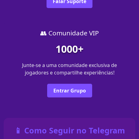
Falar Suporte
👥 Comunidade VIP
1000+
Junte-se a uma comunidade exclusiva de
jogadores e compartilhe experiências!
Entrar Grupo
📱 Como Seguir no Telegram