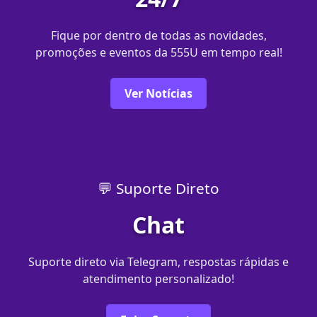
Fique por dentro de todas as novidades,
promoções e eventos da 555U em tempo real!
Ver Notícias
💬 Suporte Direto
Chat
Suporte direto via Telegram, respostas rápidas e
atendimento personalizado!