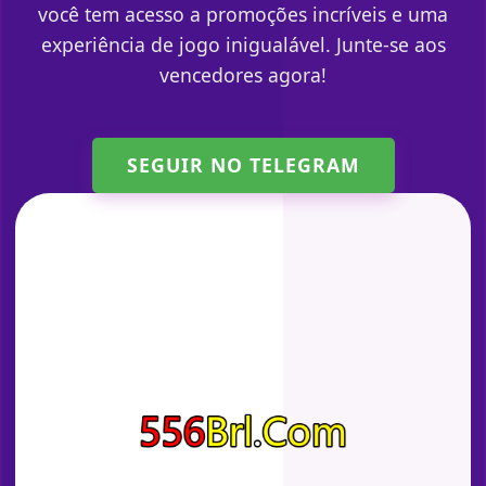
você tem acesso a promoções incríveis e uma
experiência de jogo inigualável. Junte-se aos
vencedores agora!
SEGUIR NO TELEGRAM