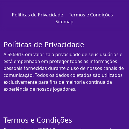
Políticas de Privacidade
Termos e Condições
Sitemap
Políticas de Privacidade
A 556Brl.Com valoriza a privacidade de seus usuários e
está empenhada em proteger todas as informações
pessoais fornecidas durante o uso de nossos canais de
comunicação. Todos os dados coletados são utilizados
exclusivamente para fins de melhoria contínua da
experiência de nossos jogadores.
Termos e Condições