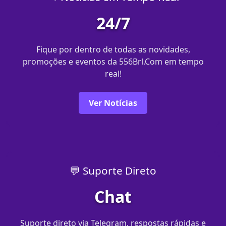
24/7
Fique por dentro de todas as novidades,
promoções e eventos da 556Brl.Com em tempo
real!
Ver Notícias
💬 Suporte Direto
Chat
Suporte direto via Telegram, respostas rápidas e