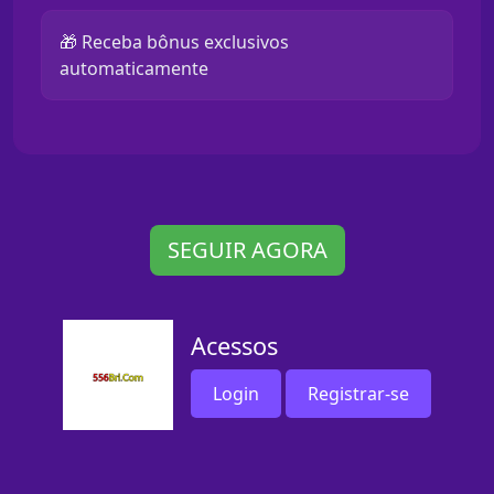
🎁 Receba bônus exclusivos
automaticamente
SEGUIR AGORA
Acessos
Login
Registrar-se