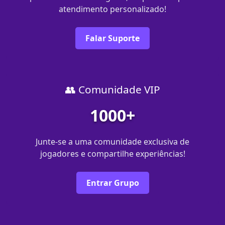
atendimento personalizado!
Falar Suporte
👥 Comunidade VIP
1000+
Junte-se a uma comunidade exclusiva de
jogadores e compartilhe experiências!
Entrar Grupo