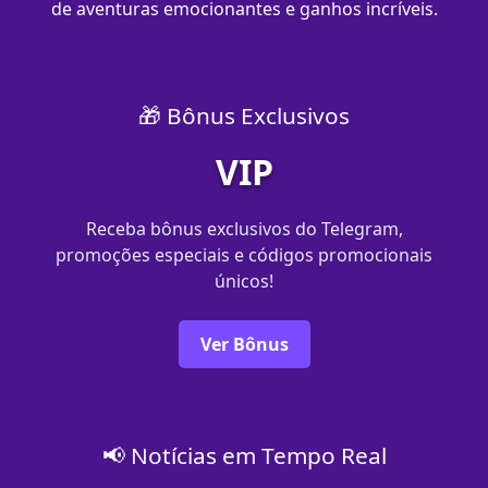
de aventuras emocionantes e ganhos incríveis.
🎁 Bônus Exclusivos
VIP
Receba bônus exclusivos do Telegram,
promoções especiais e códigos promocionais
únicos!
Ver Bônus
📢 Notícias em Tempo Real