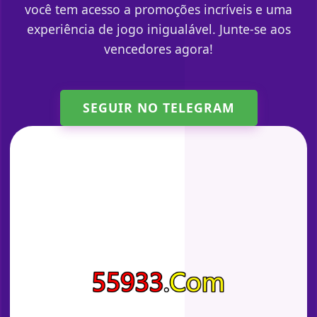
você tem acesso a promoções incríveis e uma
experiência de jogo inigualável. Junte-se aos
vencedores agora!
SEGUIR NO TELEGRAM