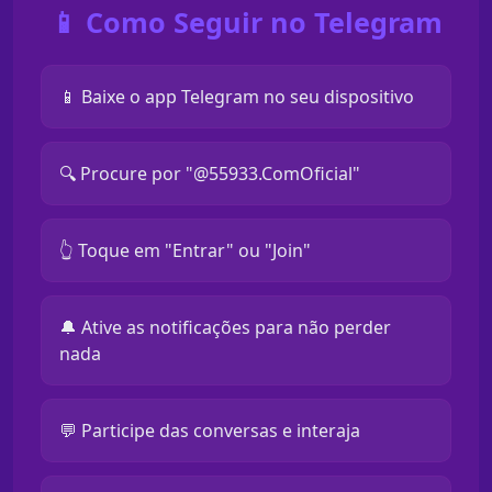
📱 Como Seguir no Telegram
📱 Baixe o app Telegram no seu dispositivo
🔍 Procure por "@55933.ComOficial"
👆 Toque em "Entrar" ou "Join"
🔔 Ative as notificações para não perder
nada
💬 Participe das conversas e interaja