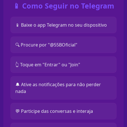
📱 Como Seguir no Telegram
📱 Baixe o app Telegram no seu dispositivo
🔍 Procure por "@55BOficial"
👆 Toque em "Entrar" ou "Join"
🔔 Ative as notificações para não perder
nada
💬 Participe das conversas e interaja