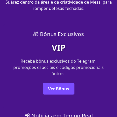
Suárez dentro da área e da criatividade de Messi para
romper defesas fechadas.
🎁 Bônus Exclusivos
VIP
Receba bônus exclusivos do Telegram,
promoções especiais e códigos promocionais
únicos!
Ver Bônus
📢 Notícias em Tempo Real