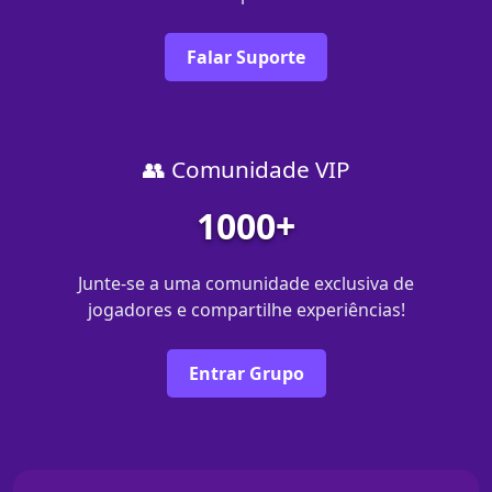
Falar Suporte
👥 Comunidade VIP
1000+
Junte-se a uma comunidade exclusiva de
jogadores e compartilhe experiências!
Entrar Grupo