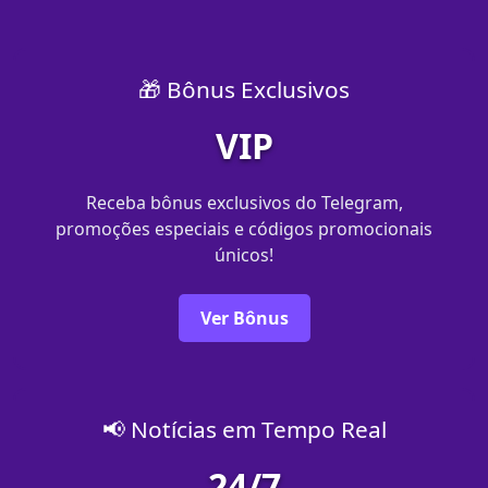
🎁 Bônus Exclusivos
VIP
Receba bônus exclusivos do Telegram,
promoções especiais e códigos promocionais
únicos!
Ver Bônus
📢 Notícias em Tempo Real
24/7