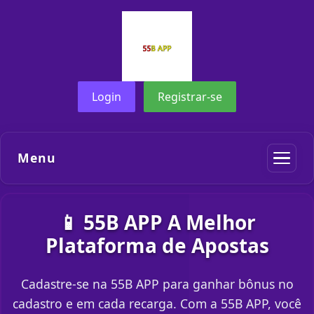
Login
Registrar-se
Menu
📱 55B APP A Melhor
Plataforma de Apostas
Cadastre-se na 55B APP para ganhar bônus no
cadastro e em cada recarga. Com a 55B APP, você