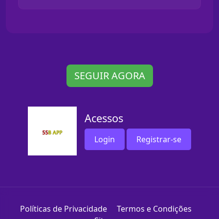
SEGUIR AGORA
Acessos
Login
Registrar-se
Políticas de Privacidade
Termos e Condições