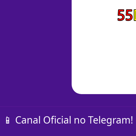
📱 Canal Oficial no Telegram!