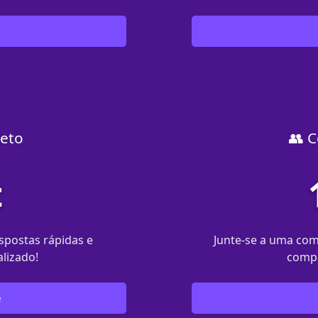
reto
👥 
t
espostas rápidas e
Junte-se a uma com
lizado!
compa
e