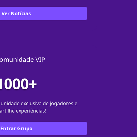
Ver Notícias
Comunidade VIP
1000+
unidade exclusiva de jogadores e
rtilhe experiências!
Entrar Grupo