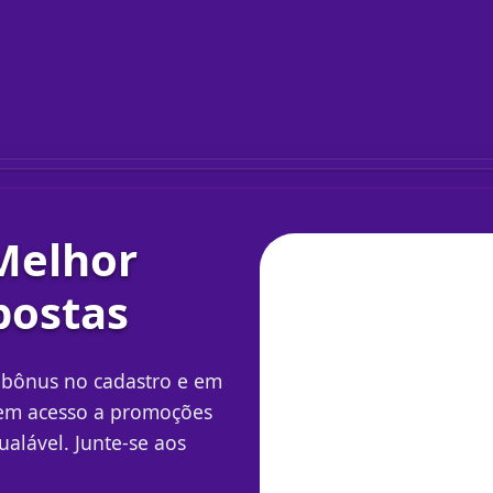
Melhor
postas
 bônus no cadastro e em
tem acesso a promoções
ualável. Junte-se aos