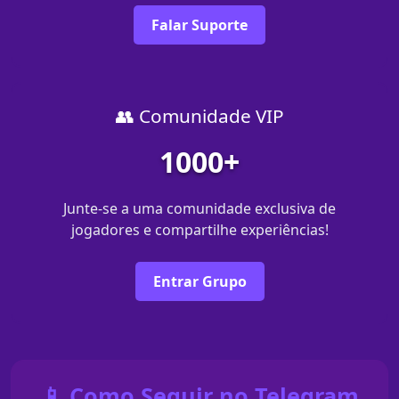
Falar Suporte
👥 Comunidade VIP
1000+
Junte-se a uma comunidade exclusiva de
jogadores e compartilhe experiências!
Entrar Grupo
📱 Como Seguir no Telegram