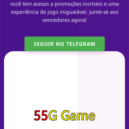
você tem acesso a promoções incríveis e uma
experiência de jogo inigualável. Junte-se aos
vencedores agora!
SEGUIR NO TELEGRAM