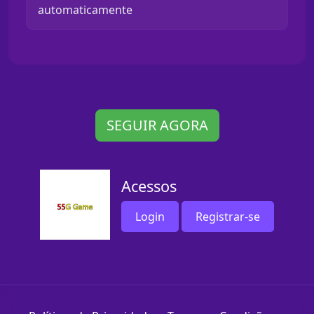
automaticamente
SEGUIR AGORA
Acessos
Login
Registrar-se