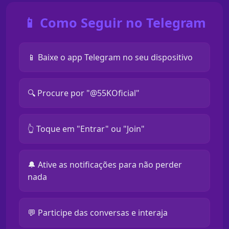
📱 Como Seguir no Telegram
📱 Baixe o app Telegram no seu dispositivo
🔍 Procure por "@55KOficial"
👆 Toque em "Entrar" ou "Join"
🔔 Ative as notificações para não perder
nada
💬 Participe das conversas e interaja