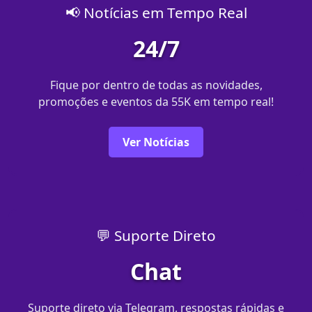
📢 Notícias em Tempo Real
24/7
Fique por dentro de todas as novidades,
promoções e eventos da 55K em tempo real!
Ver Notícias
💬 Suporte Direto
Chat
Suporte direto via Telegram, respostas rápidas e