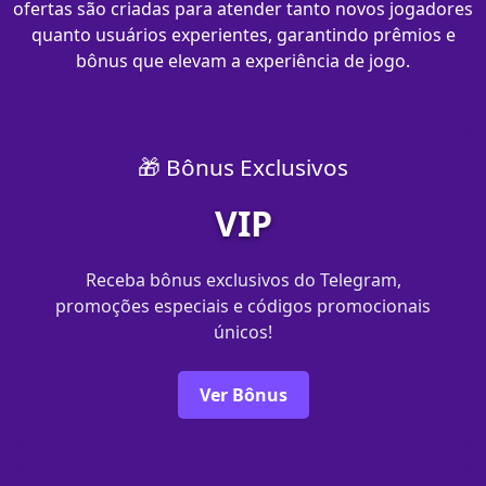
ofertas são criadas para atender tanto novos jogadores
quanto usuários experientes, garantindo prêmios e
bônus que elevam a experiência de jogo.
🎁 Bônus Exclusivos
VIP
Receba bônus exclusivos do Telegram,
promoções especiais e códigos promocionais
únicos!
Ver Bônus