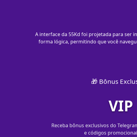
A interface da 55Kd foi projetada para ser i
forma lógica, permitindo que você navegue
🎁 Bônus Exclu
VIP
Receba bônus exclusivos do Telegra
e códigos promocionai