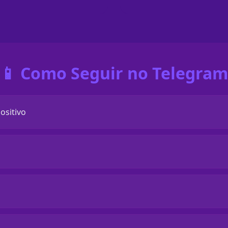
📱 Como Seguir no Telegram
ositivo