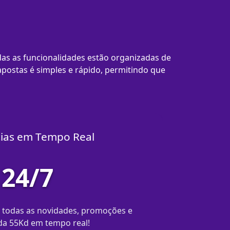
Todas as funcionalidades estão organizadas de
apostas é simples e rápido, permitindo que
cias em Tempo Real
24/7
e todas as novidades, promoções e
da 55Kd em tempo real!