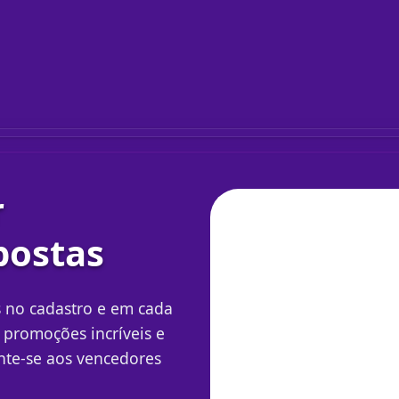
r
postas
 no cadastro e em cada
 promoções incríveis e
unte-se aos vencedores