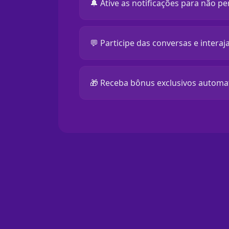
🔔 Ative as notificações para não p
💬 Participe das conversas e interaj
🎁 Receba bônus exclusivos autom