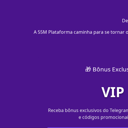
De
A 55M Plataforma caminha para se tornar o
🎁 Bônus Exclu
VIP
Receba bônus exclusivos do Telegra
e códigos promocionai