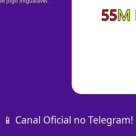
e jogo inigualável.
📱 Canal Oficial no Telegram!