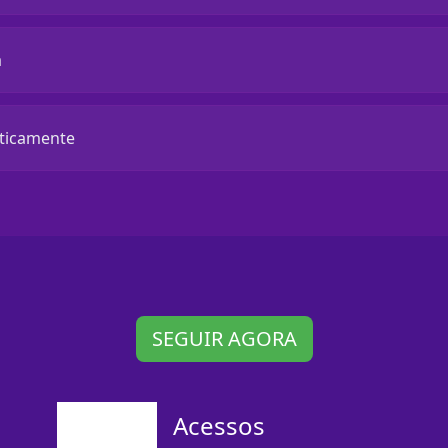
a
aticamente
SEGUIR AGORA
Acessos