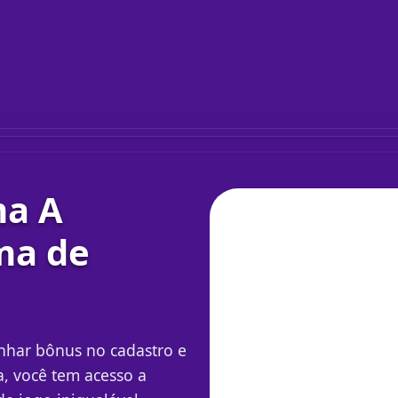
ma A
ma de
nhar bônus no cadastro e
, você tem acesso a