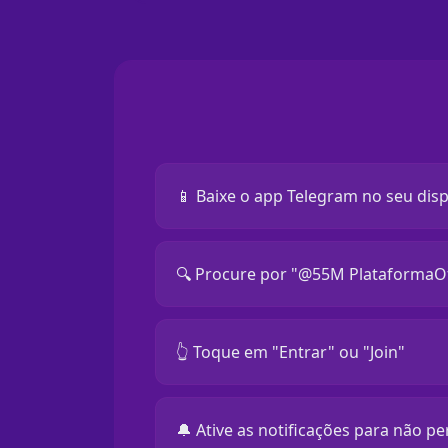
📱 Baixe o app Telegram no seu disp
🔍 Procure por "@55M PlataformaOf
👆 Toque em "Entrar" ou "Join"
🔔 Ative as notificações para não p