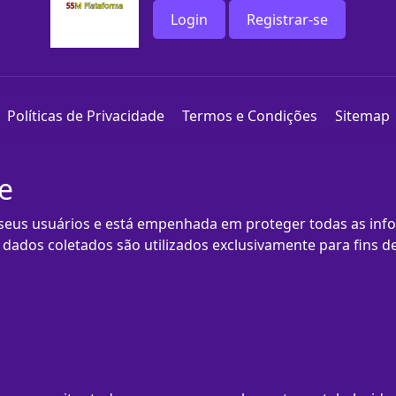
Login
Registrar-se
Políticas de Privacidade
Termos e Condições
Sitemap
de
e seus usuários e está empenhada em proteger todas as inf
dados coletados são utilizados exclusivamente para fins d