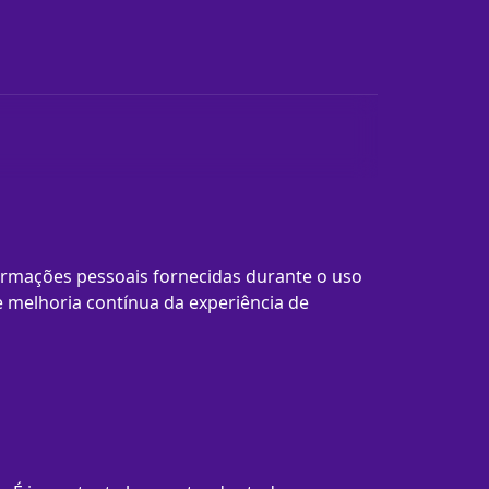
ormações pessoais fornecidas durante o uso
e melhoria contínua da experiência de