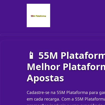
📱 55M Platafor
Melhor Platafor
Apostas
Cadastre-se na 55M Plataforma para ga
em cada recarga. Com a 55M Plataforma