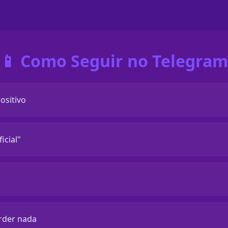
📱 Como Seguir no Telegram
ositivo
icial"
erder nada