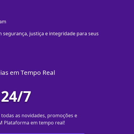
ram
segurança, justiça e integridade para seus
cias em Tempo Real
24/7
e todas as novidades, promoções e
M Plataforma em tempo real!