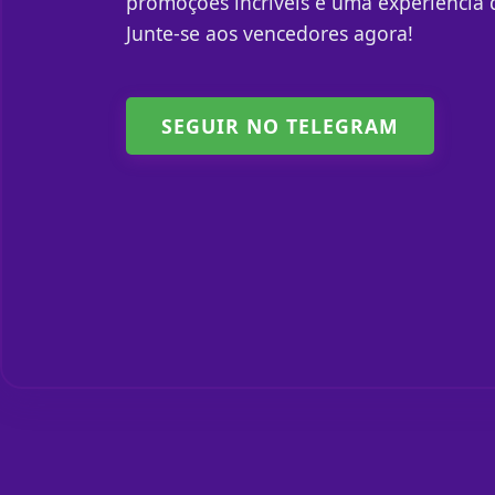
promoções incríveis e uma experiência d
Junte-se aos vencedores agora!
SEGUIR NO TELEGRAM