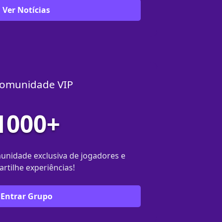
Ver Notícias
Comunidade VIP
1000+
unidade exclusiva de jogadores e
rtilhe experiências!
Entrar Grupo