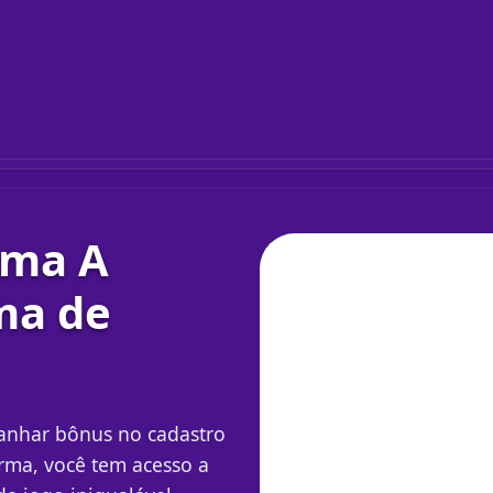
rma A
ma de
anhar bônus no cadastro
rma, você tem acesso a