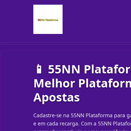
📱 55NN Platafo
Melhor Platafor
Apostas
Cadastre-se na 55NN Plataforma para g
e em cada recarga. Com a 55NN Platafo