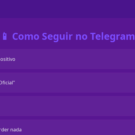
📱 Como Seguir no Telegram
ositivo
ficial"
erder nada