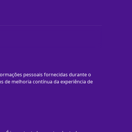
formações pessoais fornecidas durante o
ns de melhoria contínua da experiência de