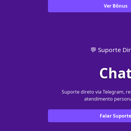
Ver Bônus
💬 Suporte Di
Cha
Suporte direto via Telegram, r
atendimento persona
Falar Suport