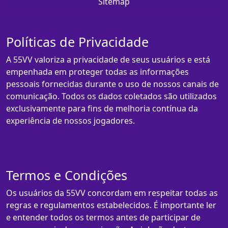
Sitemap
Políticas de Privacidade
A 55VV valoriza a privacidade de seus usuários e está
empenhada em proteger todas as informações
pessoais fornecidas durante o uso de nossos canais de
comunicação. Todos os dados coletados são utilizados
exclusivamente para fins de melhoria contínua da
experiência de nossos jogadores.
Termos e Condições
Os usuários da 55VV concordam em respeitar todas as
regras e regulamentos estabelecidos. É importante ler
e entender todos os termos antes de participar de