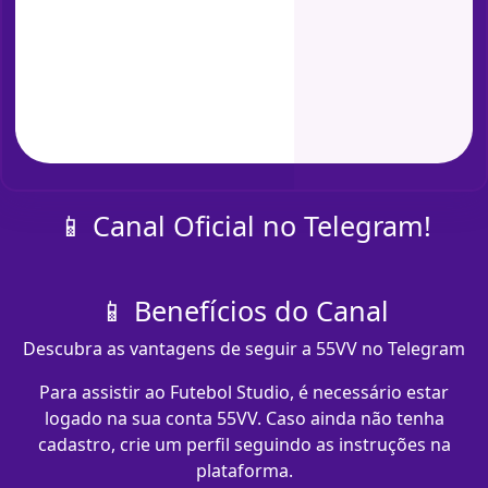
📱 Canal Oficial no Telegram!
📱 Benefícios do Canal
Descubra as vantagens de seguir a 55VV no Telegram
Para assistir ao Futebol Studio, é necessário estar
logado na sua conta 55VV. Caso ainda não tenha
cadastro, crie um perfil seguindo as instruções na
plataforma.