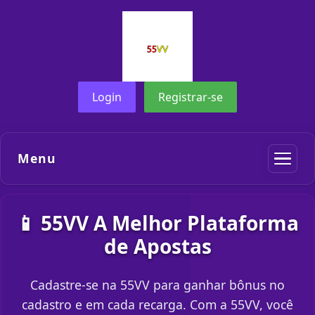
Login
Registrar-se
Menu
📱 55VV A Melhor Plataforma
de Apostas
Cadastre-se na 55VV para ganhar bônus no
cadastro e em cada recarga. Com a 55VV, você