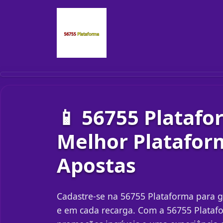
📱 56755 Platafo
Melhor Platafor
Apostas
Cadastre-se na 56755 Plataforma para 
e em cada recarga. Com a 56755 Plataf