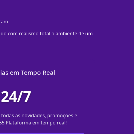
gram
ando com realismo total o ambiente de um
cias em Tempo Real
24/7
e todas as novidades, promoções e
55 Plataforma em tempo real!