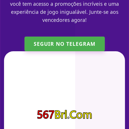
você tem acesso a promoções incríveis e uma
experiência de jogo inigualável. Junte-se aos
vencedores agora!
SEGUIR NO TELEGRAM