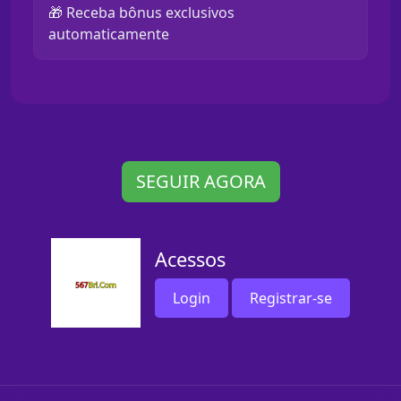
🎁 Receba bônus exclusivos
automaticamente
SEGUIR AGORA
Acessos
Login
Registrar-se