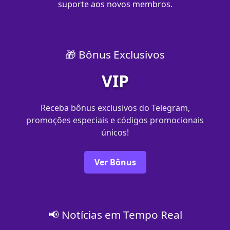
suporte aos novos membros.
🎁 Bônus Exclusivos
VIP
Receba bônus exclusivos do Telegram,
promoções especiais e códigos promocionais
únicos!
Ver Bônus
📢 Notícias em Tempo Real