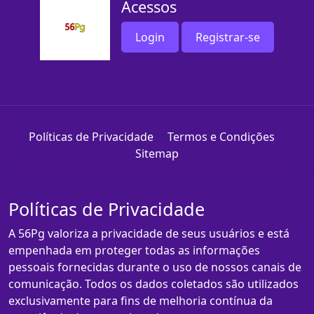
Acessos
Login
Registrar-se
Políticas de Privacidade
Termos e Condições
Sitemap
Políticas de Privacidade
A 56Pg valoriza a privacidade de seus usuários e está
empenhada em proteger todas as informações
pessoais fornecidas durante o uso de nossos canais de
comunicação. Todos os dados coletados são utilizados
exclusivamente para fins de melhoria contínua da