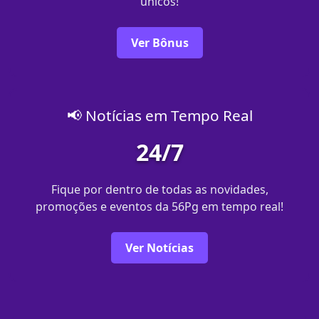
únicos!
Ver Bônus
📢 Notícias em Tempo Real
24/7
Fique por dentro de todas as novidades,
promoções e eventos da 56Pg em tempo real!
Ver Notícias