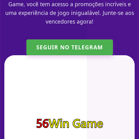
Game, você tem acesso a promoções incríveis e
uma experiência de jogo inigualável. Junte-se aos
vencedores agora!
SEGUIR NO TELEGRAM