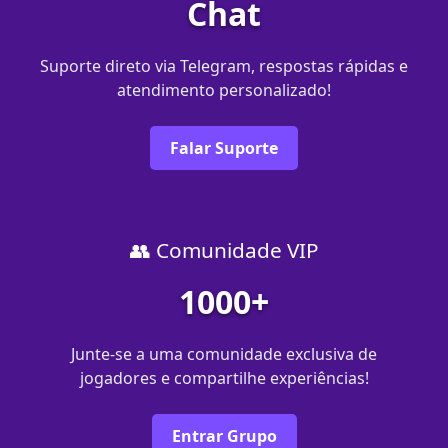
Chat
Suporte direto via Telegram, respostas rápidas e
atendimento personalizado!
Falar Suporte
👥 Comunidade VIP
1000+
Junte-se a uma comunidade exclusiva de
jogadores e compartilhe experiências!
Entrar Grupo