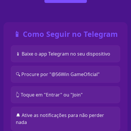
📱 Como Seguir no Telegram
📱 Baixe o app Telegram no seu dispositivo
🔍 Procure por "@56Win GameOficial"
👆 Toque em "Entrar" ou "Join"
🔔 Ative as notificações para não perder
nada