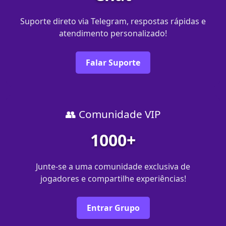
Suporte direto via Telegram, respostas rápidas e
atendimento personalizado!
Falar Suporte
👥 Comunidade VIP
1000+
Junte-se a uma comunidade exclusiva de
jogadores e compartilhe experiências!
Entrar Grupo