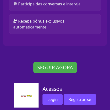
💬 Participe das conversas e interaja
🎁 Receba bônus exclusivos
automaticamente
SEGUIR AGORA
Acessos
Login
Registrar-se