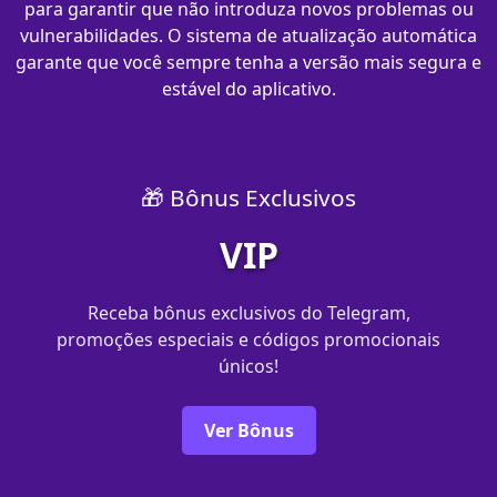
para garantir que não introduza novos problemas ou
vulnerabilidades. O sistema de atualização automática
garante que você sempre tenha a versão mais segura e
estável do aplicativo.
🎁 Bônus Exclusivos
VIP
Receba bônus exclusivos do Telegram,
promoções especiais e códigos promocionais
únicos!
Ver Bônus