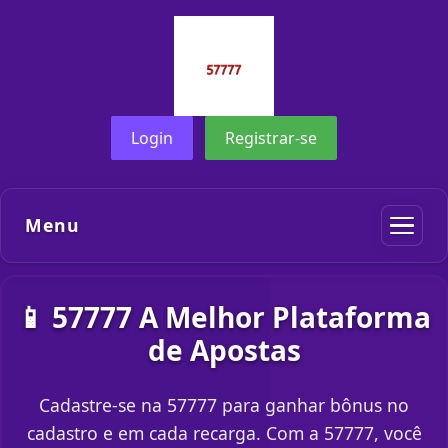
Login
Registrar-se
Menu
📱 57777 A Melhor Plataforma
de Apostas
Cadastre-se na 57777 para ganhar bônus no
cadastro e em cada recarga. Com a 57777, você