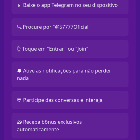
📱 Baixe o app Telegram no seu dispositivo
🔍 Procure por "@57777Oficial"
👆 Toque em "Entrar" ou "Join"
🔔 Ative as notificações para não perder
nada
💬 Participe das conversas e interaja
🎁 Receba bônus exclusivos
automaticamente