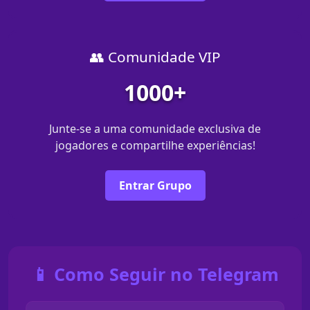
👥 Comunidade VIP
1000+
Junte-se a uma comunidade exclusiva de
jogadores e compartilhe experiências!
Entrar Grupo
📱 Como Seguir no Telegram