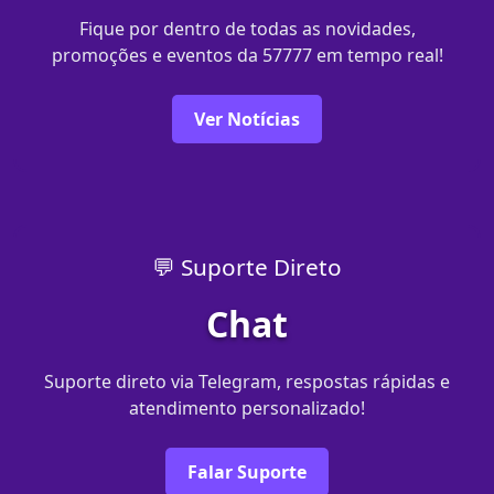
Fique por dentro de todas as novidades,
promoções e eventos da 57777 em tempo real!
Ver Notícias
💬 Suporte Direto
Chat
Suporte direto via Telegram, respostas rápidas e
atendimento personalizado!
Falar Suporte