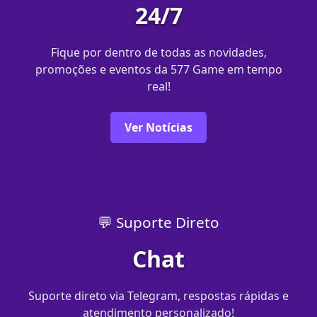
24/7
Fique por dentro de todas as novidades,
promoções e eventos da 577 Game em tempo
real!
Ver Notícias
💬 Suporte Direto
Chat
Suporte direto via Telegram, respostas rápidas e
atendimento personalizado!