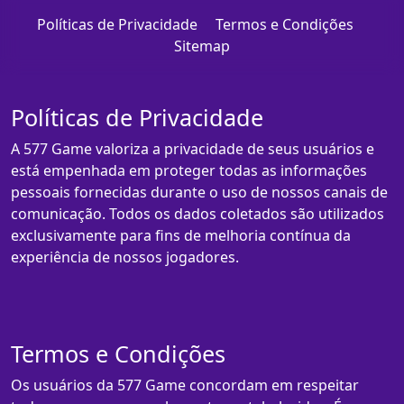
Políticas de Privacidade
Termos e Condições
Sitemap
Políticas de Privacidade
A 577 Game valoriza a privacidade de seus usuários e
está empenhada em proteger todas as informações
pessoais fornecidas durante o uso de nossos canais de
comunicação. Todos os dados coletados são utilizados
exclusivamente para fins de melhoria contínua da
experiência de nossos jogadores.
Termos e Condições
Os usuários da 577 Game concordam em respeitar