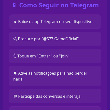
📱 Como Seguir no Telegram
📱 Baixe o app Telegram no seu dispositivo
🔍 Procure por "@577 GameOficial"
👆 Toque em "Entrar" ou "Join"
🔔 Ative as notificações para não perder
nada
💬 Participe das conversas e interaja