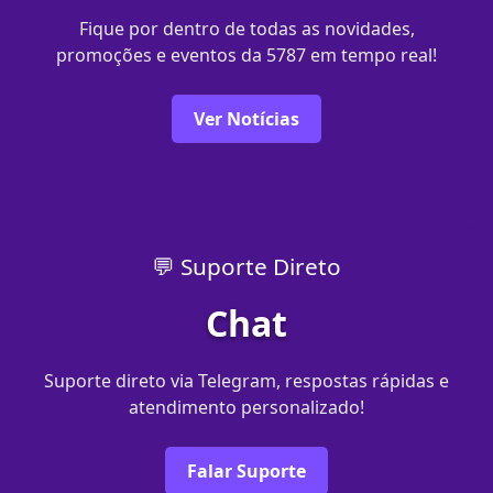
Fique por dentro de todas as novidades,
promoções e eventos da 5787 em tempo real!
Ver Notícias
💬 Suporte Direto
Chat
Suporte direto via Telegram, respostas rápidas e
atendimento personalizado!
Falar Suporte