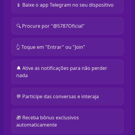
📱 Baixe o app Telegram no seu dispositivo
🔍 Procure por "@5787Oficial"
👆 Toque em "Entrar" ou "Join"
🔔 Ative as notificações para não perder
nada
💬 Participe das conversas e interaja
🎁 Receba bônus exclusivos
automaticamente