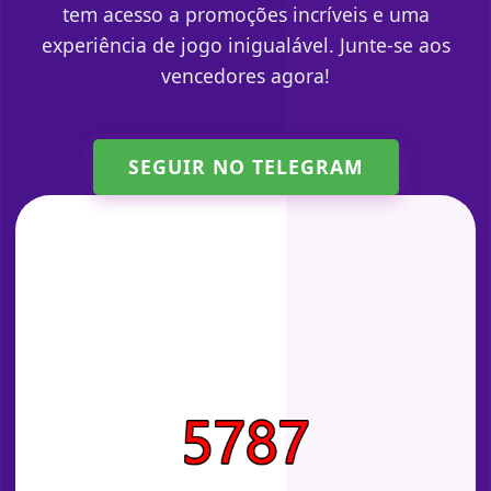
tem acesso a promoções incríveis e uma
experiência de jogo inigualável. Junte-se aos
vencedores agora!
SEGUIR NO TELEGRAM