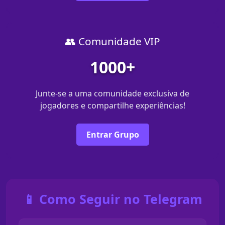
👥 Comunidade VIP
1000+
Junte-se a uma comunidade exclusiva de
jogadores e compartilhe experiências!
Entrar Grupo
📱 Como Seguir no Telegram