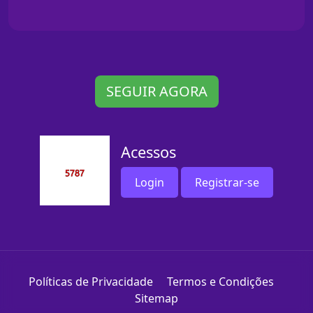
SEGUIR AGORA
Acessos
Login
Registrar-se
Políticas de Privacidade
Termos e Condições
Sitemap