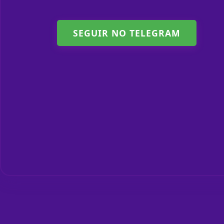
SEGUIR NO TELEGRAM