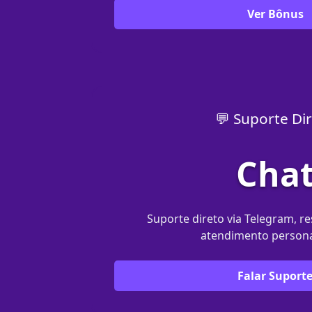
Ver Bônus
💬 Suporte Di
Cha
Suporte direto via Telegram, r
atendimento persona
Falar Suport