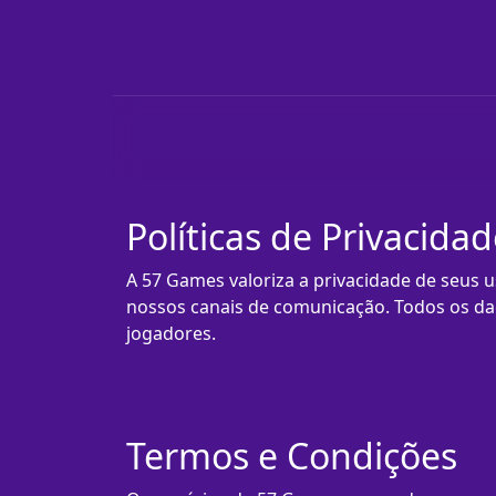
Políticas de Privacida
A 57 Games valoriza a privacidade de seus
nossos canais de comunicação. Todos os dad
jogadores.
Termos e Condições