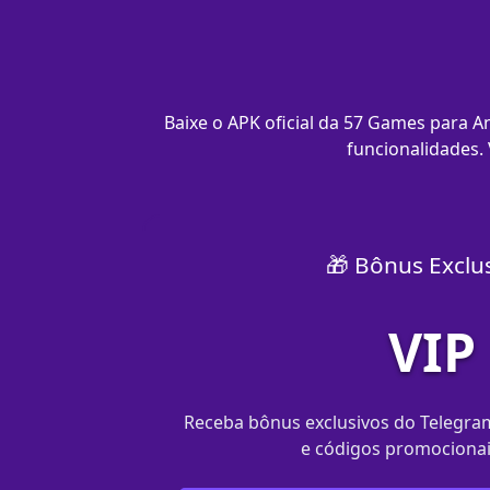
Baixe o APK oficial da 57 Games para 
funcionalidades.
🎁 Bônus Exclu
VIP
Receba bônus exclusivos do Telegra
e códigos promocionai