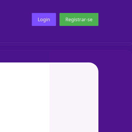
Login
Registrar-se