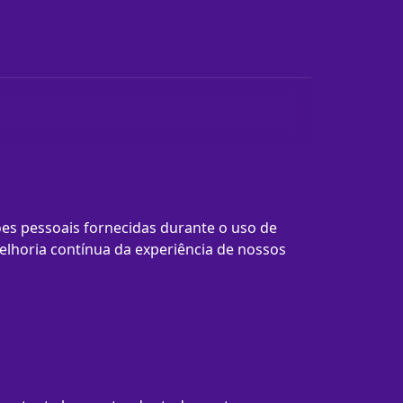
es pessoais fornecidas durante o uso de
elhoria contínua da experiência de nossos