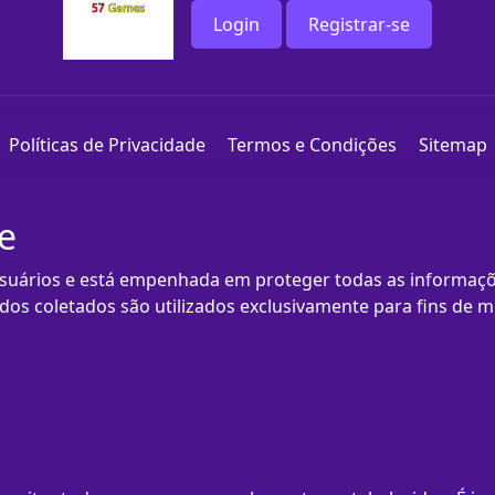
Login
Registrar-se
Políticas de Privacidade
Termos e Condições
Sitemap
de
 usuários e está empenhada em proteger todas as informaçõ
os coletados são utilizados exclusivamente para fins de m