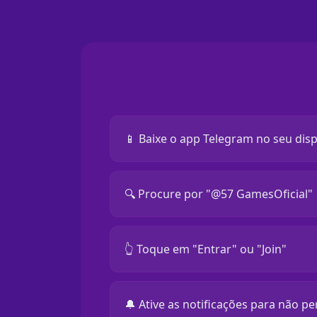
📱 Baixe o app Telegram no seu disp
🔍 Procure por "@57 GamesOficial"
👆 Toque em "Entrar" ou "Join"
🔔 Ative as notificações para não p