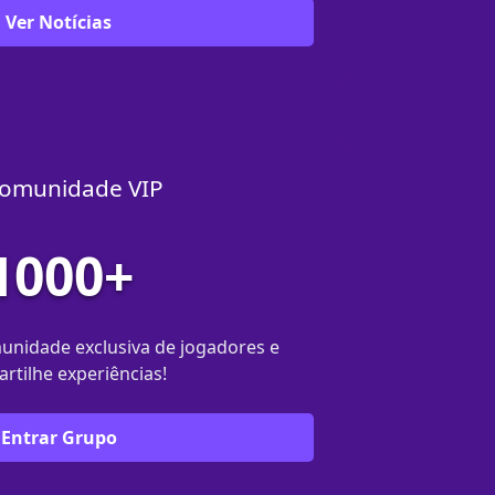
Ver Notícias
Comunidade VIP
1000+
unidade exclusiva de jogadores e
rtilhe experiências!
Entrar Grupo