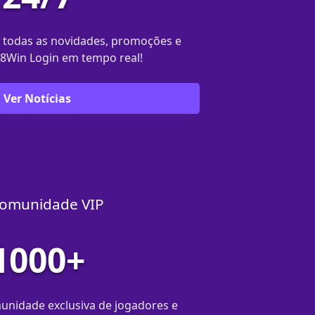
e todas as novidades, promoções e
58Win Login em tempo real!
Ver Notícias
Comunidade VIP
1000+
unidade exclusiva de jogadores e