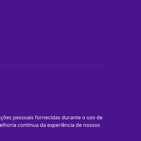
ações pessoais fornecidas durante o uso de
elhoria contínua da experiência de nossos