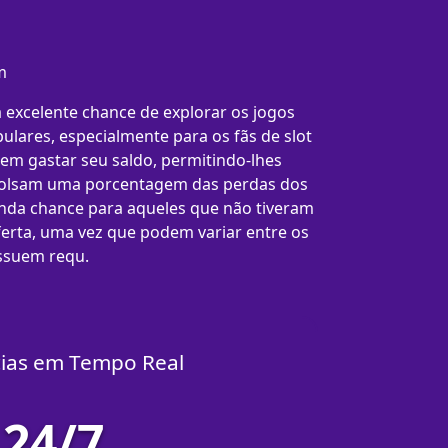
m
excelente chance de explorar os jogos
ulares, especialmente para os fãs de slot
em gastar seu saldo, permitindo-lhes
mbolsam uma porcentagem das perdas dos
unda chance para aqueles que não tiveram
ferta, uma vez que podem variar entre os
ossuem requ.
cias em Tempo Real
24/7