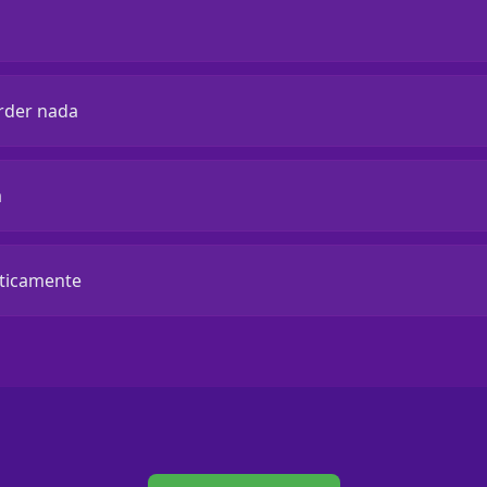
erder nada
a
aticamente