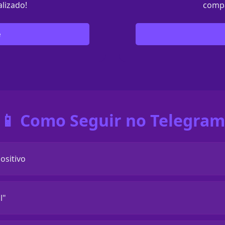
lizado!
compa
e
📱 Como Seguir no Telegram
ositivo
l"