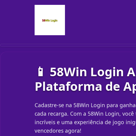
📱 58Win Login 
Plataforma de A
Cadastre-se na 58Win Login para ganha
cada recarga. Com a 58Win Login, você
incríveis e uma experiência de jogo inig
vencedores agora!