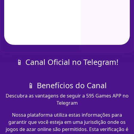
📱 Canal Oficial no Telegram!
📱 Benefícios do Canal
Descubra as vantagens de seguir a 595 Games APP no
Telegram
Nossa plataforma utiliza estas informações para
garantir que você esteja em uma jurisdição onde os
jogos de azar online são permitidos. Esta verificação é