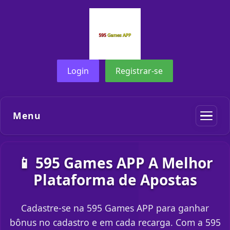
Login
Registrar-se
Menu
📱 595 Games APP A Melhor
Plataforma de Apostas
Cadastre-se na 595 Games APP para ganhar
bônus no cadastro e em cada recarga. Com a 595