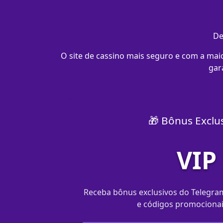
De
O site de cassino mais seguro e com a mai
gar
🎁 Bônus Exclu
VIP
Receba bônus exclusivos do Telegra
e códigos promocionai