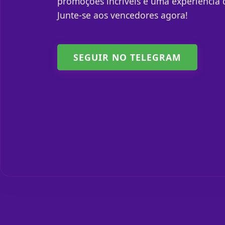
promoções incríveis e uma experiência d
Junte-se aos vencedores agora!
SEGUIR NO TELEGRAM