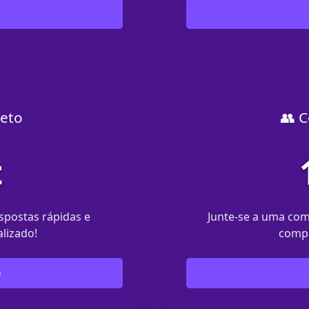
reto
👥 
t
espostas rápidas e
Junte-se a uma com
lizado!
compa
e