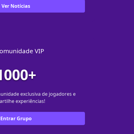
Ver Notícias
Comunidade VIP
1000+
unidade exclusiva de jogadores e
rtilhe experiências!
Entrar Grupo