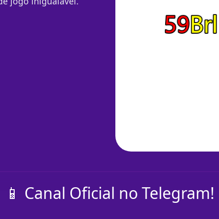
e jogo inigualável.
📱 Canal Oficial no Telegram!