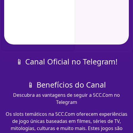
📱 Canal Oficial no Telegram!
📱 Benefícios do Canal
Descubra as vantagens de seguir a 5CC.Com no
Telegram
Os slots temáticos na 5CC.Com oferecem experiências
de jogo únicas baseadas em filmes, séries de TV,
mitologias, culturas e muito mais. Estes jogos são