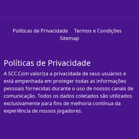
Políticas de Privacidade
Termos e Condições
Sitemap
Políticas de Privacidade
A 5CC.Com valoriza a privacidade de seus usuários e
está empenhada em proteger todas as informações
pessoais fornecidas durante o uso de nossos canais de
comunicação. Todos os dados coletados são utilizados
exclusivamente para fins de melhoria contínua da
experiência de nossos jogadores.