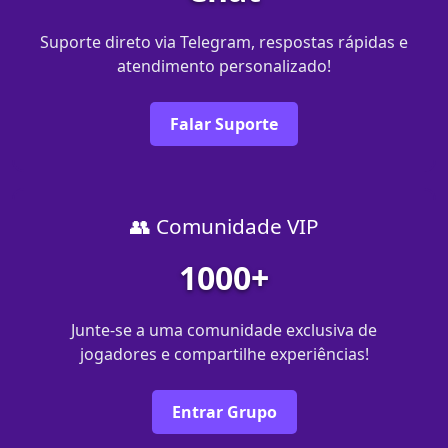
Suporte direto via Telegram, respostas rápidas e
atendimento personalizado!
Falar Suporte
👥 Comunidade VIP
1000+
Junte-se a uma comunidade exclusiva de
jogadores e compartilhe experiências!
Entrar Grupo