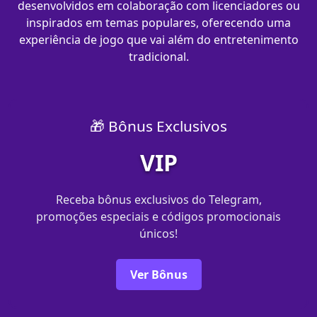
desenvolvidos em colaboração com licenciadores ou
inspirados em temas populares, oferecendo uma
experiência de jogo que vai além do entretenimento
tradicional.
🎁 Bônus Exclusivos
VIP
Receba bônus exclusivos do Telegram,
promoções especiais e códigos promocionais
únicos!
Ver Bônus