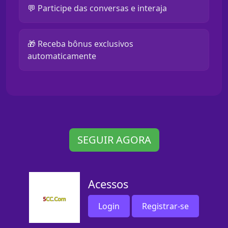
💬 Participe das conversas e interaja
🎁 Receba bônus exclusivos
automaticamente
SEGUIR AGORA
Acessos
Login
Registrar-se