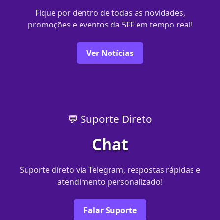
Fique por dentro de todas as novidades,
promoções e eventos da 5FF em tempo real!
Ver Notícias
💬 Suporte Direto
Chat
Suporte direto via Telegram, respostas rápidas e
atendimento personalizado!
Falar Suporte