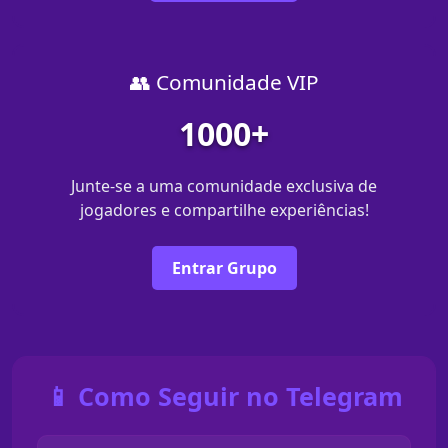
👥 Comunidade VIP
1000+
Junte-se a uma comunidade exclusiva de
jogadores e compartilhe experiências!
Entrar Grupo
📱 Como Seguir no Telegram