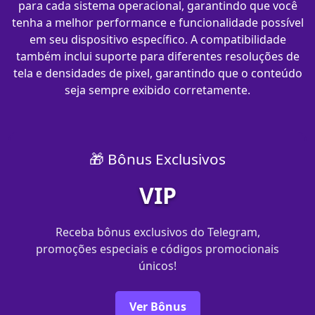
para cada sistema operacional, garantindo que você
tenha a melhor performance e funcionalidade possível
em seu dispositivo específico. A compatibilidade
também inclui suporte para diferentes resoluções de
tela e densidades de pixel, garantindo que o conteúdo
seja sempre exibido corretamente.
🎁 Bônus Exclusivos
VIP
Receba bônus exclusivos do Telegram,
promoções especiais e códigos promocionais
únicos!
Ver Bônus