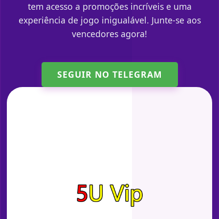
tem acesso a promoções incríveis e uma
experiência de jogo inigualável. Junte-se aos
vencedores agora!
SEGUIR NO TELEGRAM