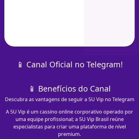
📱 Canal Oficial no Telegram!
📱 Benefícios do Canal
Descubra as vantagens de seguir a 5U Vip no Telegram
A 5U Vip é um cassino online corporativo operado por
uma equipe profissional; a 5U Vip Brasil reúne
especialistas para criar uma plataforma de nível
premium.