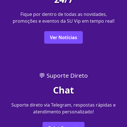
Fique por dentro de todas as novidades,
promoções e eventos da 5U Vip em tempo real!
Ver Notícias
💬 Suporte Direto
Chat
Suporte direto via Telegram, respostas rápidas e
atendimento personalizado!