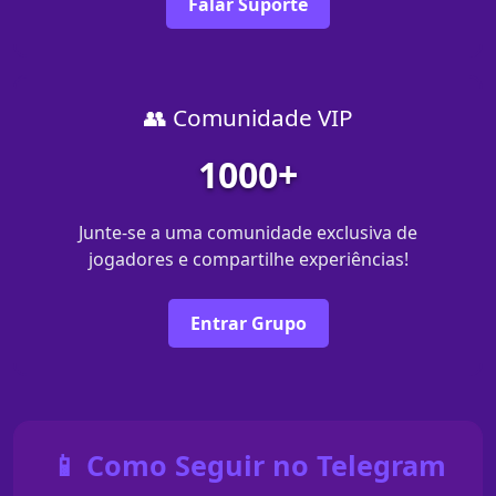
Falar Suporte
👥 Comunidade VIP
1000+
Junte-se a uma comunidade exclusiva de
jogadores e compartilhe experiências!
Entrar Grupo
📱 Como Seguir no Telegram