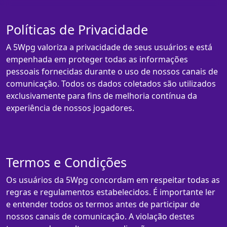
Políticas de Privacidade
A 5Wpg valoriza a privacidade de seus usuários e está
empenhada em proteger todas as informações
pessoais fornecidas durante o uso de nossos canais de
comunicação. Todos os dados coletados são utilizados
exclusivamente para fins de melhoria contínua da
experiência de nossos jogadores.
Termos e Condições
Os usuários da 5Wpg concordam em respeitar todas as
regras e regulamentos estabelecidos. É importante ler
e entender todos os termos antes de participar de
nossos canais de comunicação. A violação destes