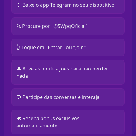
📱 Baixe o app Telegram no seu dispositivo
🔍 Procure por "@5WpgOficial"
👆 Toque em "Entrar" ou "Join"
🔔 Ative as notificações para não perder
nada
💬 Participe das conversas e interaja
🎁 Receba bônus exclusivos
automaticamente