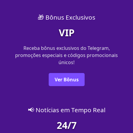
🎁 Bônus Exclusivos
VIP
Receba bônus exclusivos do Telegram,
promoções especiais e códigos promocionais
únicos!
Ver Bônus
📢 Notícias em Tempo Real
24/7