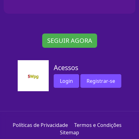
SEGUIR AGORA
Acessos
Login
Registrar-se
Políticas de Privacidade
Termos e Condições
Sitemap