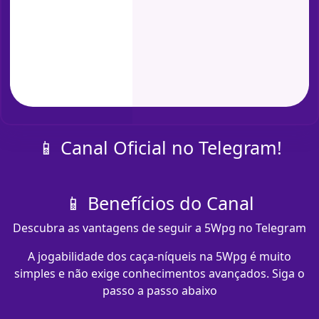
📱 Canal Oficial no Telegram!
📱 Benefícios do Canal
Descubra as vantagens de seguir a 5Wpg no Telegram
A jogabilidade dos caça-níqueis na 5Wpg é muito
simples e não exige conhecimentos avançados. Siga o
passo a passo abaixo