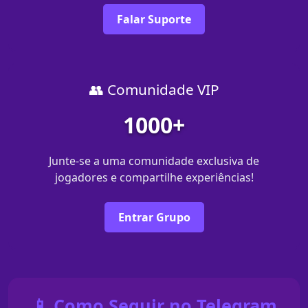
Falar Suporte
👥 Comunidade VIP
1000+
Junte-se a uma comunidade exclusiva de
jogadores e compartilhe experiências!
Entrar Grupo
📱 Como Seguir no Telegram