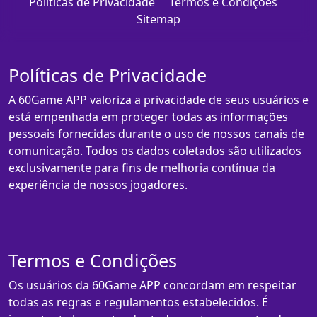
Políticas de Privacidade
Termos e Condições
Sitemap
Políticas de Privacidade
A 60Game APP valoriza a privacidade de seus usuários e
está empenhada em proteger todas as informações
pessoais fornecidas durante o uso de nossos canais de
comunicação. Todos os dados coletados são utilizados
exclusivamente para fins de melhoria contínua da
experiência de nossos jogadores.
Termos e Condições
Os usuários da 60Game APP concordam em respeitar
todas as regras e regulamentos estabelecidos. É