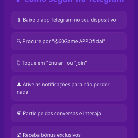
📱 Baixe o app Telegram no seu dispositivo
🔍 Procure por "@60Game APPOficial"
👆 Toque em "Entrar" ou "Join"
🔔 Ative as notificações para não perder
nada
💬 Participe das conversas e interaja
🎁 Receba bônus exclusivos