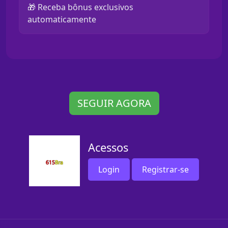
🎁 Receba bônus exclusivos
automaticamente
SEGUIR AGORA
Acessos
Login
Registrar-se