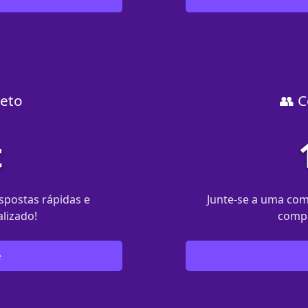
reto
👥 
t
espostas rápidas e
Junte-se a uma com
lizado!
compa
e