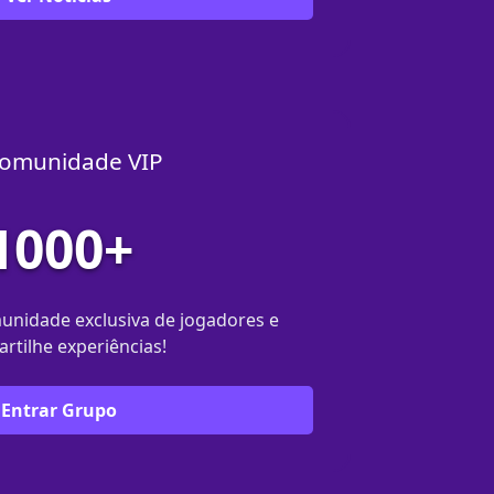
Comunidade VIP
1000+
unidade exclusiva de jogadores e
rtilhe experiências!
Entrar Grupo