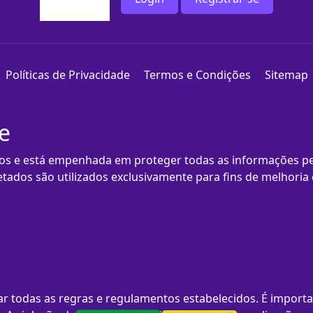
Políticas de Privacidade
Termos e Condições
Sitemap
de
rios e está empenhada em proteger todas as informações p
tados são utilizados exclusivamente para fins de melhoria
 todas as regras e regulamentos estabelecidos. É importa