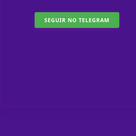
SEGUIR NO TELEGRAM