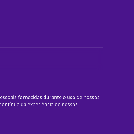
pessoais fornecidas durante o uso de nossos
 contínua da experiência de nossos