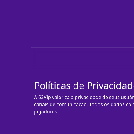
Políticas de Privacida
A 63Vip valoriza a privacidade de seus usu
canais de comunicação. Todos os dados cole
jogadores.