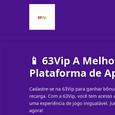
📱 63Vip A Melho
Plataforma de A
Cadastre-se na 63Vip para ganhar bônu
recarga. Com a 63Vip, você tem acesso 
uma experiência de jogo inigualável. J
agora!