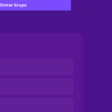
Entrar Grupo