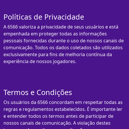
Políticas de Privacidade
A 6566 valoriza a privacidade de seus usuários e está
empenhada em proteger todas as informações
pessoais fornecidas durante o uso de nossos canais de
comunicação. Todos os dados coletados são utilizados
exclusivamente para fins de melhoria contínua da
experiência de nossos jogadores.
Termos e Condições
Os usuários da 6566 concordam em respeitar todas as
regras e regulamentos estabelecidos. É importante ler
e entender todos os termos antes de participar de
nossos canais de comunicação. A violação destes