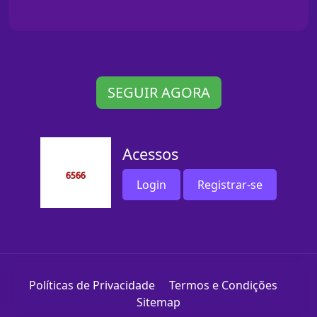
SEGUIR AGORA
Acessos
Login
Registrar-se
Políticas de Privacidade
Termos e Condições
Sitemap