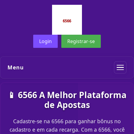
Login
Registrar-se
Menu
📱 6566 A Melhor Plataforma
de Apostas
Cadastre-se na 6566 para ganhar bônus no
cadastro e em cada recarga. Com a 6566, você