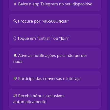
📱 Baixe o app Telegram no seu dispositivo
🔍 Procure por "@6566Oficial"
👆 Toque em "Entrar" ou "Join"
🔔 Ative as notificações para não perder
nada
💬 Participe das conversas e interaja
🎁 Receba bônus exclusivos
automaticamente