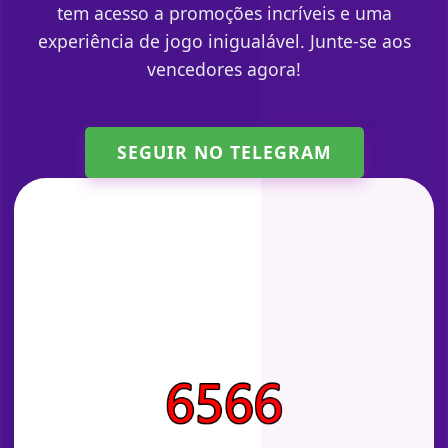
tem acesso a promoções incríveis e uma
experiência de jogo inigualável. Junte-se aos
vencedores agora!
SEGUIR NO TELEGRAM