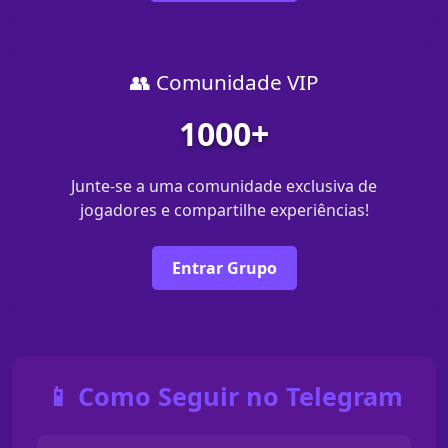
👥 Comunidade VIP
1000+
Junte-se a uma comunidade exclusiva de
jogadores e compartilhe experiências!
Entrar Grupo
📱 Como Seguir no Telegram