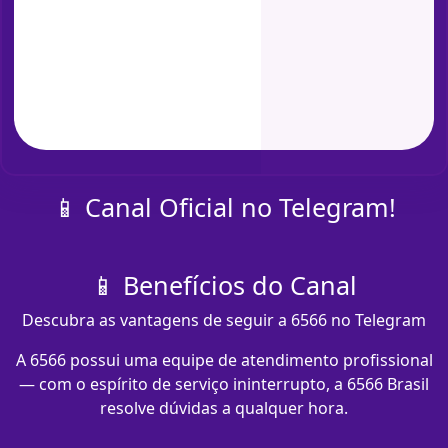
📱 Canal Oficial no Telegram!
📱 Benefícios do Canal
Descubra as vantagens de seguir a 6566 no Telegram
A 6566 possui uma equipe de atendimento profissional
— com o espírito de serviço ininterrupto, a 6566 Brasil
resolve dúvidas a qualquer hora.