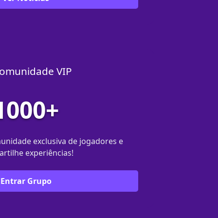
Comunidade VIP
1000+
unidade exclusiva de jogadores e
rtilhe experiências!
Entrar Grupo