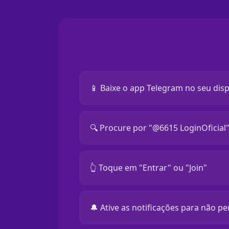
📱 Baixe o app Telegram no seu disp
🔍 Procure por "@6615 LoginOficial
👆 Toque em "Entrar" ou "Join"
🔔 Ative as notificações para não p