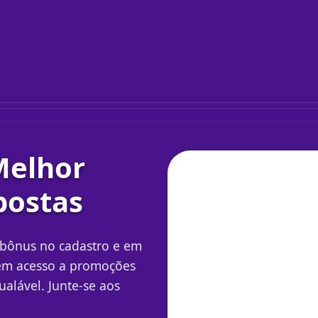
Melhor
postas
 bônus no cadastro e em
tem acesso a promoções
ualável. Junte-se aos