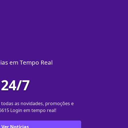
m
cias em Tempo Real
24/7
e todas as novidades, promoções e
6615 Login em tempo real!
Ver Notícias