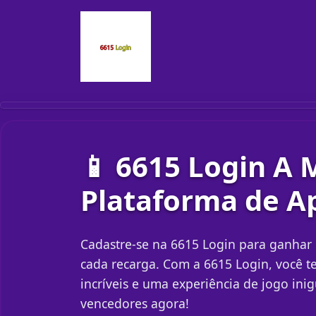
📱 6615 Login A 
Plataforma de A
Cadastre-se na 6615 Login para ganhar
cada recarga. Com a 6615 Login, você 
incríveis e uma experiência de jogo inig
vencedores agora!