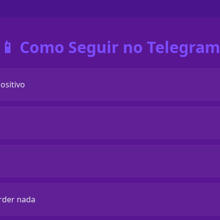
📱 Como Seguir no Telegram
ositivo
"
erder nada