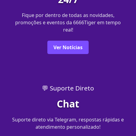
Fique por dentro de todas as novidades,
promoções e eventos da 6666Tiger em tempo
real!
Ver Notícias
💬 Suporte Direto
Chat
Suporte direto via Telegram, respostas rápidas e
atendimento personalizado!