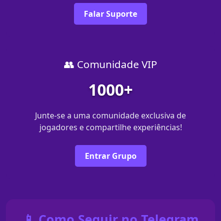
Falar Suporte
👥 Comunidade VIP
1000+
Junte-se a uma comunidade exclusiva de
jogadores e compartilhe experiências!
Entrar Grupo
📱 Como Seguir no Telegram