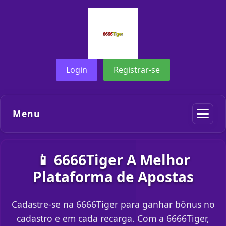
Login
Registrar-se
Menu
📱 6666Tiger A Melhor
Plataforma de Apostas
Cadastre-se na 6666Tiger para ganhar bônus no
cadastro e em cada recarga. Com a 6666Tiger,