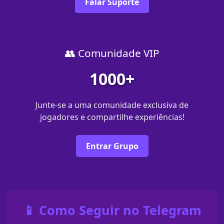
Falar Suporte
👥 Comunidade VIP
1000+
Junte-se a uma comunidade exclusiva de
jogadores e compartilhe experiências!
Entrar Grupo
📱 Como Seguir no Telegram