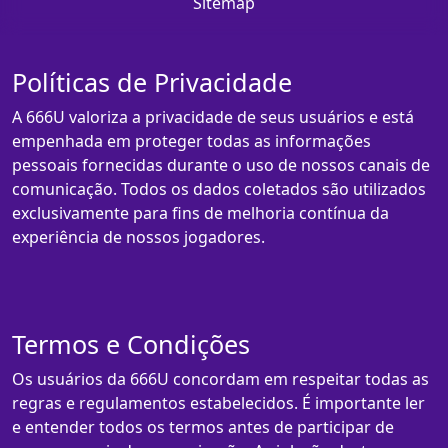
Sitemap
Políticas de Privacidade
A 666U valoriza a privacidade de seus usuários e está
empenhada em proteger todas as informações
pessoais fornecidas durante o uso de nossos canais de
comunicação. Todos os dados coletados são utilizados
exclusivamente para fins de melhoria contínua da
experiência de nossos jogadores.
Termos e Condições
Os usuários da 666U concordam em respeitar todas as
regras e regulamentos estabelecidos. É importante ler
e entender todos os termos antes de participar de