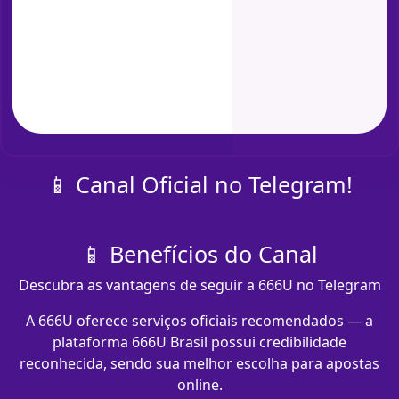
📱 Canal Oficial no Telegram!
📱 Benefícios do Canal
Descubra as vantagens de seguir a 666U no Telegram
A 666U oferece serviços oficiais recomendados — a
plataforma 666U Brasil possui credibilidade
reconhecida, sendo sua melhor escolha para apostas
online.