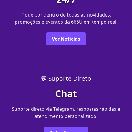
Fique por dentro de todas as novidades,
promoções e eventos da 666U em tempo real!
Ver Notícias
💬 Suporte Direto
Chat
Suporte direto via Telegram, respostas rápidas e
atendimento personalizado!